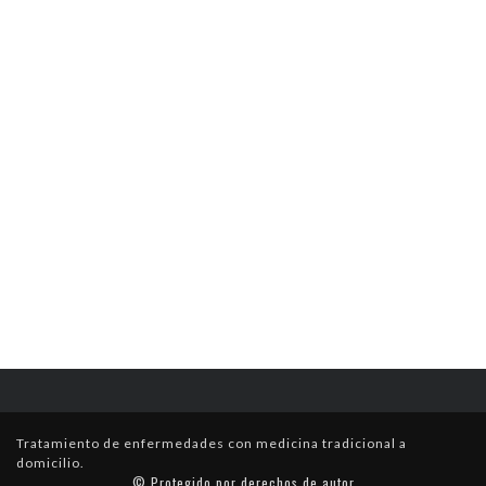
Tratamiento de enfermedades con medicina tradicional a
domicilio.
© Protegido por derechos de autor