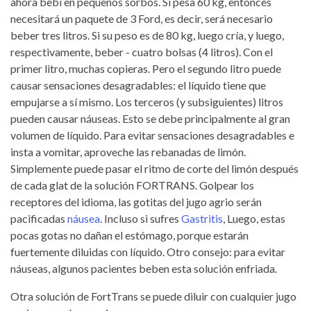
ahora bebí en pequeños sorbos. Si pesa 60 kg, entonces
necesitará un paquete de 3 Ford, es decir, será necesario
beber tres litros. Si su peso es de 80 kg, luego cría, y luego,
respectivamente, beber - cuatro bolsas (4 litros). Con el
primer litro, muchas copieras. Pero el segundo litro puede
causar sensaciones desagradables: el líquido tiene que
empujarse a sí mismo. Los terceros (y subsiguientes) litros
pueden causar náuseas. Esto se debe principalmente al gran
volumen de líquido. Para evitar sensaciones desagradables e
insta a vomitar, aproveche las rebanadas de limón.
Simplemente puede pasar el ritmo de corte del limón después
de cada glat de la solución FORTRANS. Golpear los
receptores del idioma, las gotitas del jugo agrio serán
pacificadas
náusea
. Incluso si sufres
Gastritis
, Luego, estas
pocas gotas no dañan el estómago, porque estarán
fuertemente diluidas con líquido. Otro consejo: para evitar
náuseas, algunos pacientes beben esta solución enfriada.
Otra solución de FortTrans se puede diluir con cualquier jugo