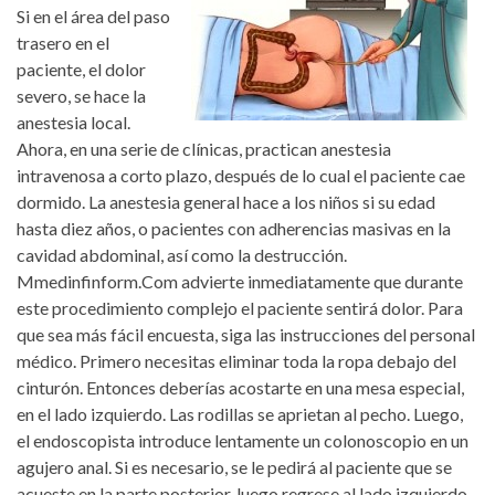
Si en el área del paso
trasero en el
paciente, el dolor
severo, se hace la
anestesia local.
Ahora, en una serie de clínicas, practican anestesia
intravenosa a corto plazo, después de lo cual el paciente cae
dormido. La anestesia general hace a los niños si su edad
hasta diez años, o pacientes con adherencias masivas en la
cavidad abdominal, así como la destrucción.
Mmedinfinform.Com advierte inmediatamente que durante
este procedimiento complejo el paciente sentirá dolor. Para
que sea más fácil encuesta, siga las instrucciones del personal
médico. Primero necesitas eliminar toda la ropa debajo del
cinturón. Entonces deberías acostarte en una mesa especial,
en el lado izquierdo. Las rodillas se aprietan al pecho. Luego,
el endoscopista introduce lentamente un colonoscopio en un
agujero anal. Si es necesario, se le pedirá al paciente que se
acueste en la parte posterior, luego regrese al lado izquierdo.