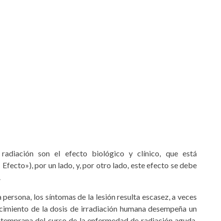
 radiación son el efecto biológico y clínico, que está
 Efecto»), por un lado, y, por otro lado, este efecto se debe
.
persona, los síntomas de la lesión resulta escasez, a veces
ocimiento de la dosis de irradiación humana desempeña un
n temprana del curso de la enfermedad de radiación aguda,