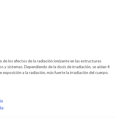
e los efectos de la radiación ionizante en las estructuras
os y sistemas. Dependiendo de la dosis de irradiación, se aíslan 4
e exposición a la radiación, más fuerte la irradiación del cuerpo.
da
da