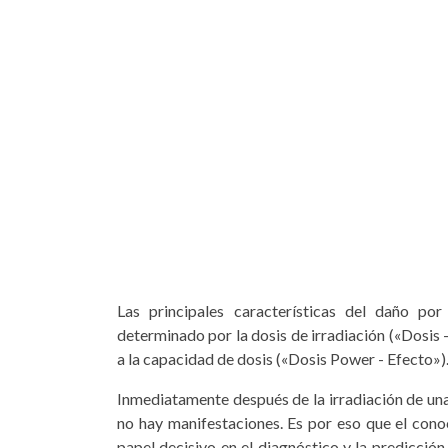
Las principales características del daño por
determinado por la dosis de irradiación («Dosis -
a la capacidad de dosis («Dosis Power - Efecto»)
Inmediatamente después de la irradiación de una 
no hay manifestaciones. Es por eso que el con
papel decisivo en el diagnóstico y la predicció